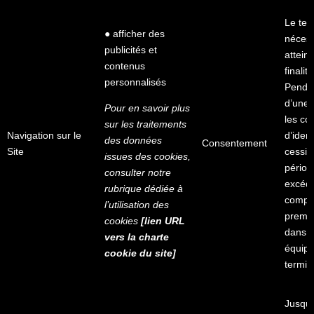
Le te
● afficher des
nécess
publicités et
atteind
contenus
finalit
personnalisés
Pendan
d’une 
Pour en savoir plus
les co
sur les traitements
Navigation sur le
d’ident
des données
Consentement
Site
cessio
issues des cookies,
périod
consulter notre
excéde
rubrique dédiée à
compte
l’utilisation des
premie
cookies
[lien URL
dans v
vers la charte
équip
cookie du site]
termin
Jusqu’