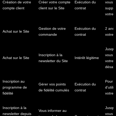
Création de votre
Créer votre compte
Exécution du
vous d
compte client
client sur le Site
contrat
suppre
votre 
Gestion de votre
Exécution du
2 ans 
Achat sur le Site
commande
contrat
votre
Jusqu’
Inscription à la
vous p
Achat sur le Site
Intérêt légitime
newsletter du Site
votre
désab
Inscription au
Pour l
Gérer vos points
Exécution du
programme de
d’utili
de fidélité cumulés
contrat
fidélité
votre 
Inscription à la
Jusqu’
Vous informer au
newsletter depuis
vous p