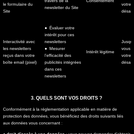
travers de la
Consentement
le formulaire du
votre
newsletter du Site
Site
désab
● Évaluer votre
intérêt pour ces
Interactivité avec
newsletters
Jusqu’
les newsletters
● Mesurer
vous p
Intérêt légitime
reçus dans votre
l’efficacité des
votre
boîte email (pixel)
publicités intégrées
désab
dans ces
newsletters
3. QUELS SONT VOS DROITS ?
Conformément à la réglementation applicable en matière de
protection des données, vous bénéficiez des droits suivants liés
aux données vous concernant :
● droit d’accès à vos données
: vous pouvez demander d’obtenir