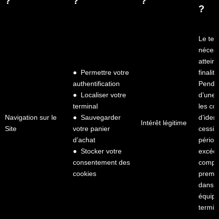
?
?
?
?
Le te
nécess
atteind
● Permettre votre
finalit
authentification
Pendan
● Localiser votre
d’une 
terminal
les co
Navigation sur le
● Sauvegarder
d’ident
Intérêt légitime
Site
votre panier
cessio
d’achat
périod
● Stocker votre
excéde
consentement des
compte
cookies
premie
dans v
équip
termin